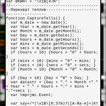
var BKWHT = "\x1B[47m";

//-------------------------------------
--Перехват теллов----------------------
-----------------

function CaptureTells() {

  var m_date = new Date();

  var Year = m_date.getYear();

  var Month = m_date.getMonth();

  var Day = m_date.getDate();

  var hours = m_date.getHours();

  var mins = m_date.getMinutes();

  var secs = m_date.getSeconds();

  if (hours < 10) {hours = "0" + hours; 
}

  if (mins < 10) {mins = "0" + mins; }

  if (secs < 10) {secs = "0" + secs; }

  if (Month < 10) {Month = "0" + Month; 
}

  if (Day < 10) {Day = "0" + Day; }

  var datastr = (Day + "." + Month +"." 
+ Year + " " + hours + ":" + mins + 
":"+secs );

  var tmp=jmc.Event;

  var say=/^(\x1B\[0;37m)?([А-Яа-я]+|Кт