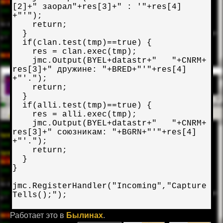
[2]+" заорал"+res[3]+" : '"+res[4]
+"'");

    return;

  }

  if(clan.test(tmp)==true) {

    res = clan.exec(tmp);

    jmc.Output(BYEL+datastr+"   "+CNRM+
res[3]+" дружине: "+BRED+"'"+res[4]
+"'.");

    return;

  }

  if(alli.test(tmp)==true) {

    res = alli.exec(tmp);

    jmc.Output(BYEL+datastr+"   "+CNRM+
res[3]+" союзникам: "+BGRN+"'"+res[4]
+"'.");

    return;

  }

}

jmc.RegisterHandler("Incoming","Capture
Tells();");

Работает это в
Былинах
.