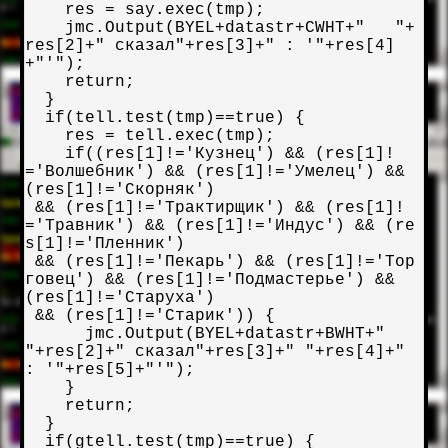
    res = say.exec(tmp);

    jmc.Output(BYEL+datastr+CWHT+"   "+
res[2]+" сказал"+res[3]+" : '"+res[4]
+"'");

    return;

  }

  if(tell.test(tmp)==true) {

    res = tell.exec(tmp);

    if((res[1]!='Кузнец') && (res[1]!
='Волшебник') && (res[1]!='Умелец') && 
(res[1]!='Скорняк')

 && (res[1]!='Трактирщик') && (res[1]!
='Травник') && (res[1]!='Индус') && (re
s[1]!='Пленник')

 && (res[1]!='Пекарь') && (res[1]!='Тор
говец') && (res[1]!='Подмастерье') && 
(res[1]!='Старуха')

 && (res[1]!='Старик')) {

      jmc.Output(BYEL+datastr+BWHT+"   
"+res[2]+" сказал"+res[3]+" "+res[4]+" 
: '"+res[5]+"'");

    }

    return;

  }

  if(gtell.test(tmp)==true) {
