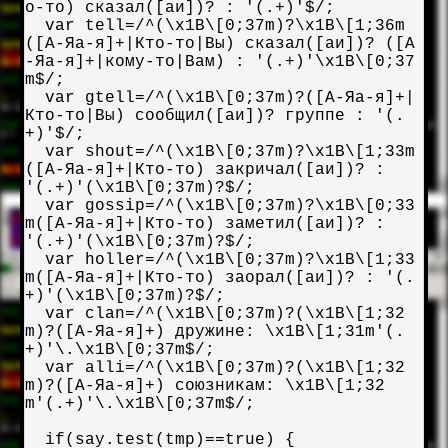
о-то) сказал([аи])? : '(.+)'$/;

  var tell=/^(\x1B\[0;37m)?\x1B\[1;36m
([А-Яа-я]+|Кто-то|Вы) сказал([аи])? ([А
-Яа-я]+|кому-то|Вам) : '(.+)'\x1B\[0;37
m$/;

  var gtell=/^(\x1B\[0;37m)?([А-Яа-я]+|
Кто-то|Вы) сообщил([аи])? группе : '(.
+)'$/;

  var shout=/^(\x1B\[0;37m)?\x1B\[1;33m
([А-Яа-я]+|Кто-то) закричал([аи])? : 
'(.+)'(\x1B\[0;37m)?$/;

  var gossip=/^(\x1B\[0;37m)?\x1B\[0;33
m([А-Яа-я]+|Кто-то) заметил([аи])? : 
'(.+)'(\x1B\[0;37m)?$/;

  var holler=/^(\x1B\[0;37m)?\x1B\[1;33
m([А-Яа-я]+|Кто-то) заорал([аи])? : '(.
+)'(\x1B\[0;37m)?$/;

  var clan=/^(\x1B\[0;37m)?(\x1B\[1;32
m)?([А-Яа-я]+) дружине: \x1B\[1;31m'(.
+)'\.\x1B\[0;37m$/;

  var alli=/^(\x1B\[0;37m)?(\x1B\[1;32
m)?([А-Яа-я]+) союзникам: \x1B\[1;32
m'(.+)'\.\x1B\[0;37m$/;

  if(say.test(tmp)==true) {
