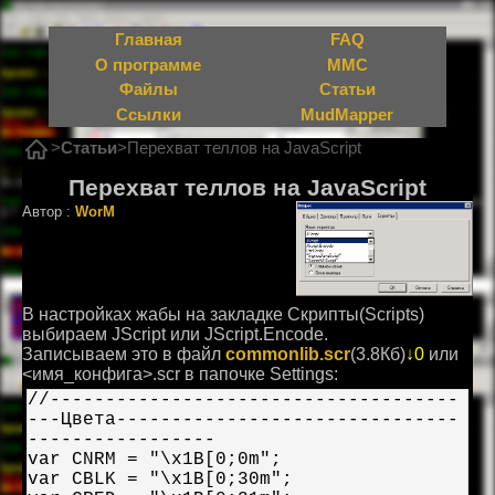
Главная
FAQ
О программе
MMC
Файлы
Статьи
Ссылки
MudMapper
Статьи
Перехват теллов на JavaScript
Перехват теллов на JavaScript
Автор :
WorM
В настройках жабы на закладке Скрипты(Scripts)
выбираем JScript или JScript.Encode.
Записываем это в файл
commonlib.scr
(
3.8Кб
)
↓0
или
<имя_конфига>.scr в папочке Settings:
//-------------------------------------
---Цвета-------------------------------
-----------------

var CNRM = "\x1B[0;0m";

var CBLK = "\x1B[0;30m";
