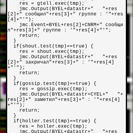
    res = gtell.exec(tmp);

    jmc.Output(BYEL+datastr+"   "+res
[2]+" сообщил"+res[3]+" группе : '"+res
[4]+"'");

    jmc.Event=BYEL+res[2]+CNRM+" сообщи
л"+res[3]+" группе : '"+res[4]+"'";

    return;

  }

  if(shout.test(tmp)==true) {

    res = shout.exec(tmp);

    jmc.Output(BYEL+datastr+"   "+res
[2]+" закричал"+res[3]+" : '"+res[4]
+"'");

    return;

  }

  if(gossip.test(tmp)==true) {

    res = gossip.exec(tmp);

    jmc.Output(BYEL+datastr+CYEL+"   "+
res[2]+" заметил"+res[3]+" : '"+res[4]
+"'");

    return;

  }

  if(holler.test(tmp)==true) {

    res = holler.exec(tmp);

    jmc.Output(BYEL+datastr+"   "+res