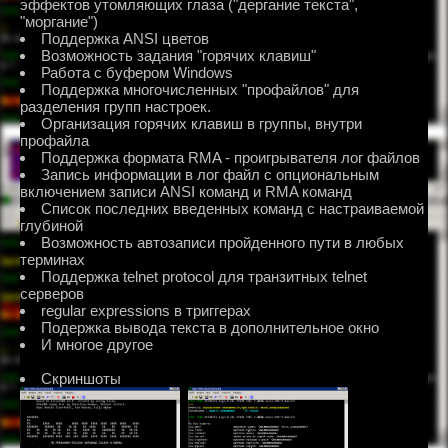
эффектов утомляющих глаза ("дергание текста",
"моргание")
Поддержка ANSI цветов
Возможность задания "горячих клавиш"
Работа с буфером Windows
Поддержка многочисленных "профайлов" для
разделения групп настроек.
Организация горячих клавиш в группы, внутри
профайла
Поддержка формата RMA - проигрывателя лог файлов
Запись информации в лог файл с опциональным
включением записи ANSI команд и RMA команд
Список последних введенных команд с настраиваемой
глубиной
Возможность автозаписи пройденного пути в любых
терминах
Поддержка telnet protocol для транзитных telnet
серверов
regular expressions в триггерах
Подержка вывода текста в дополнительное окно
И многое другое
Скриншоты