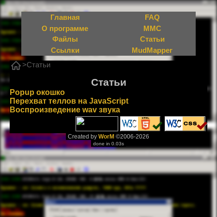
Главная
FAQ
О программе
MMC
Файлы
Статьи
Ссылки
MudMapper
Статьи
Статьи
Popup окошко
Перехват теллов на JavaScript
Воспроизведение wav звука
Created by
WorM
©2006-2026
done in 0.03s